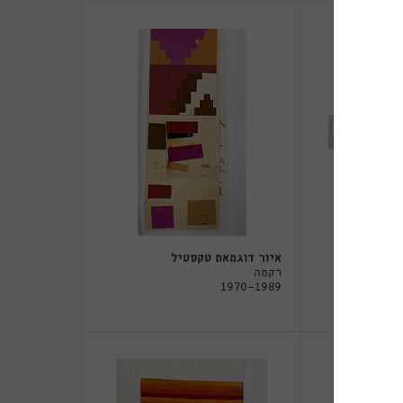
בע
איור דוגמאת טקסטיל
רקמה
1970-1989