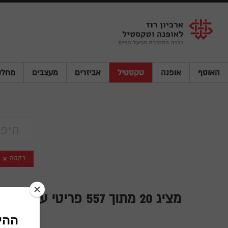
Shenkar
Logo
האוסף
אופנה
טקסטיל
אביזרים
מעצבים
מחלק
רקמה
מציג
20
מתוך 557 פריטי עיצוב