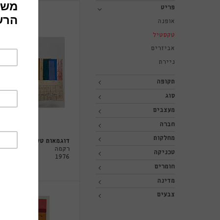
פריט
אופנה
טקסטיל
אביזרים
ניירת
תקופה
סוג
מעצבים
חברה
מחלקות
דוגמאות טקסטיל
רקמה
טכניקה
1976
חומרים
מדינה
צבעים