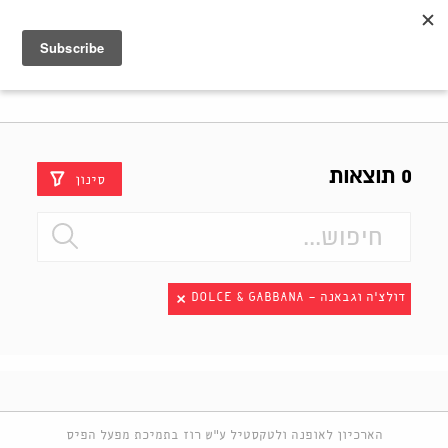
Shenkar
Logo
0 תוצאות
סינון
דולצ'ה וגבאנה - DOLCE & GABBANA
הארכיון לאופנה ולטקסטיל ע"ש רוז בתמיכת מפעל הפיס