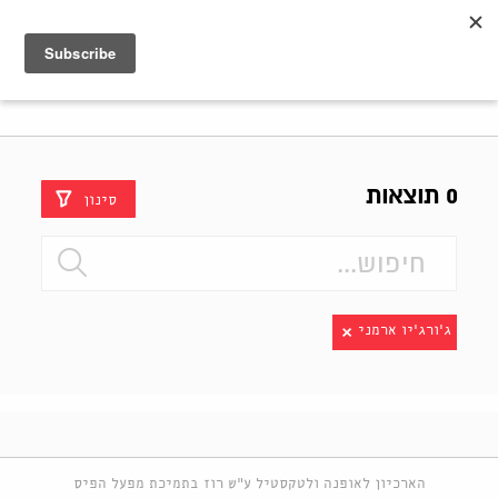
Shenkar
Logo
0 תוצאות
סינון
ג'ורג'יו ארמני
הארכיון לאופנה ולטקסטיל ע"ש רוז בתמיכת מפעל הפיס