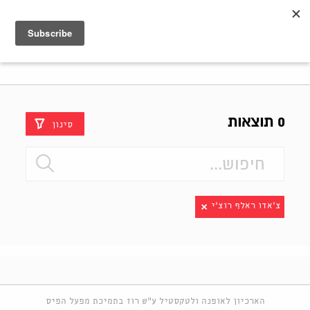
Shenkar
Logo
0 תוצאות
סינון
צ'אדו ראלף רוצ'י
הארכיון לאופנה ולטקסטיל ע"ש רוז בתמיכת מפעל הפיס