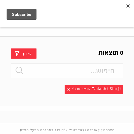
Shenkar
Logo
0 תוצאות
סינון
Tadashi Shoji טדשי שוג׳י
הארכיון לאופנה ולטקסטיל ע"ש רוז בתמיכת מפעל הפיס