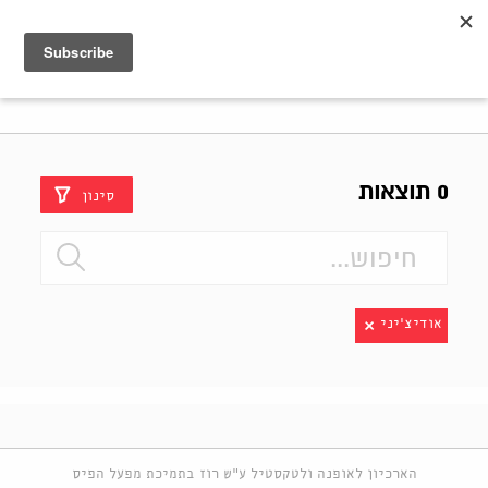
Shenkar
Logo
0 תוצאות
סינון
אודיצ׳יני
הארכיון לאופנה ולטקסטיל ע"ש רוז בתמיכת מפעל הפיס