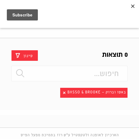
Shenkar
Logo
0 תוצאות
סינון
באסו וברוק - BASSO & BROOKE
הארכיון לאופנה ולטקסטיל ע"ש רוז בתמיכת מפעל הפיס