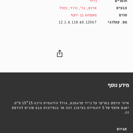
חומרים
נייר
צבעים
אדום
,
בז'
,
ורוד
,
כחול
תורם
משפחת בן יוסף
מס. קטלוגי
12.1.4.118.40.1206T
מידע נוסף
איור הדפס במרקר על נייר פרגמנט, גודל הדוגמית הינה 15*15 ס״מ.
ישנם אוסף של 5 דוגמיות בעיצוב זהה אך בנסיונות צבע שונים להדפס
זה.
תגיות