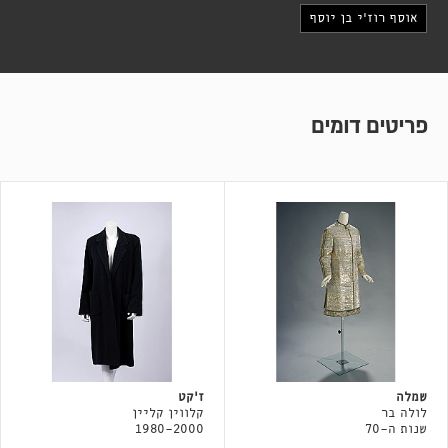
אוסף רוז׳י בן יוסף
פריטים דומים
שמלה
ז׳קט
לולה בר
קלווין קליין
שנות ה-70
1980-2000