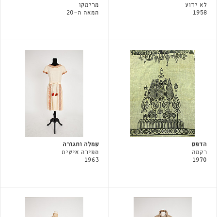
לא ידוע
מרימקו
1958
המאה ה-20
הדפס
שמלה וחגורה
רקמה
תפירה אישית
1963
1970