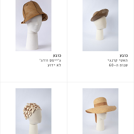
כובע
כובע
האטי קרנגי
ג'יימס וודג'
שנות ה-60
לא ידוע