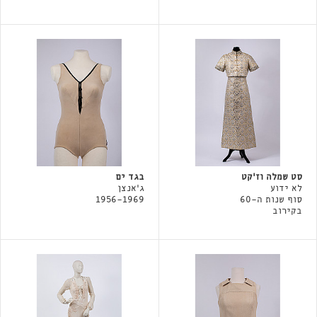
סט שמלה וז׳קט
בגד ים
לא ידוע
ג׳אנצן
סוף שנות ה-60
1956-1969
בקירוב