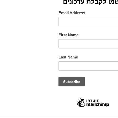
חומרי
צבעים
תורם
מס. ק