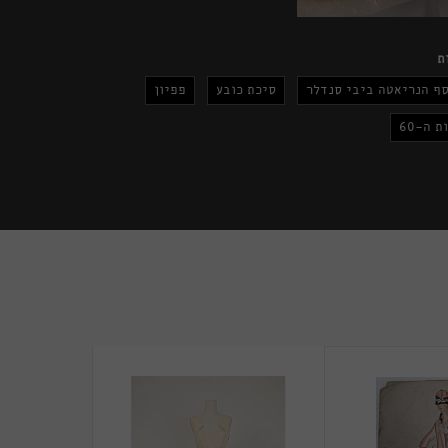
ת
ף הנריאטה ביבי סנדלר
סיכת כובע
פפיון
ת ה-60