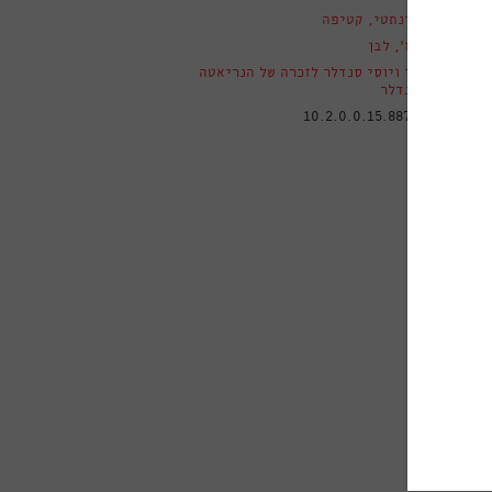
ם
סינתטי
,
קטיפה
בז'
,
לבן
סי ויוסי סנדלר לזכרה של הנריאטה
סנדלר
טלוגי
10.2.0.0.15.887A