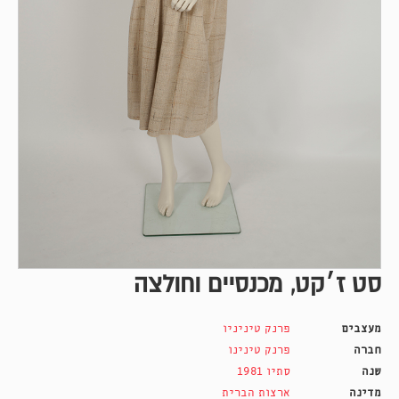
סט ז׳קט, מכנסיים וחולצה
מעצבים
פרנק טיניניו
חברה
פרנק טינינו
שנה
סתיו 1981
מדינה
ארצות הברית