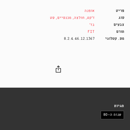
פריט
אופנה
סוג
ז'קט
,
חולצה
,
מכנסיים
,
סט
צבעים
בז'
תורם
FIT
מס. קטלוגי
8.2.4.46.12.1367
תגיות
שנות ה-80