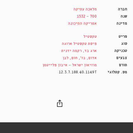
חברה
מלאכה עתיקה
שנה
700 - 1532
מדינה
אמריקה התיכונה
פריט
טקסטיל
סוג
פיסת טקסטיל ארוגה
טכניקה
ארג בד
,
רקמה ידנית
צבעים
אדום
,
בז'
,
חום
,
לבן
תורם
מוזיאון ישראל - איבון פלייטמן
מס. קטלוגי
12.3.7.188.40.1149T