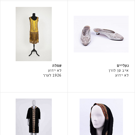
נעליים
שמלה
איב סן לורן
לא ידוע
לא ידוע
1926 לערך