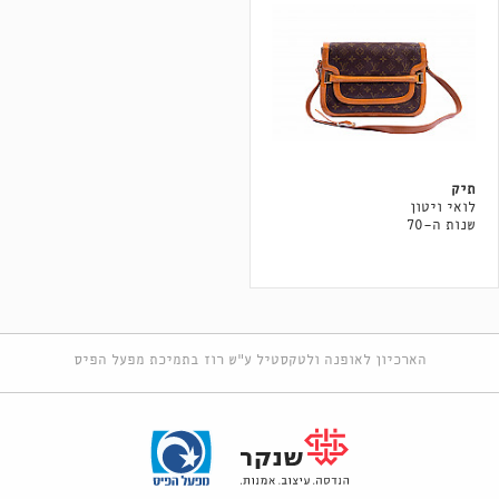
תיק
לואי ויטון
שנות ה-70
הארכיון לאופנה ולטקסטיל ע"ש רוז בתמיכת מפעל הפיס