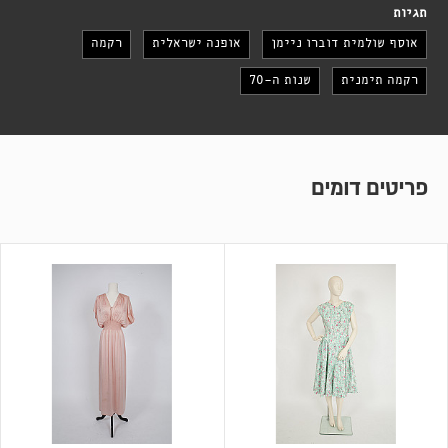
תגיות
אוסף שולמית דוברו ניימן
אופנה ישראלית
רקמה
רקמה תימנית
שנות ה-70
פריטים דומים