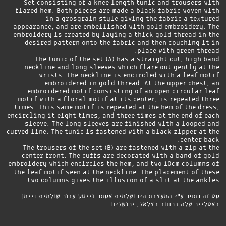
Set consisting of a knee length tunic and trousers with
flared hem. Both pieces are made a black fabric woven with
in a grosgrain style giving the fabric a textured
appearance, and are embellished with gold embroidery. The
embroidery is created by laying a thick gold thread in the
desired pattern onto the fabric and then couching it in
place with green thread.
The tunic of the set (A) has a straight cut, high band
neckline and long sleeves which flare out gently at the
wrists. The neckline is encircled with a leaf motif
embroidered in gold thread. At the upper chest, an
embroidered motif consisting of an open circular leaf
motif with a floral motif at its center, is repeated three
times. This same motif is repeated at the hem of the dress,
encircling it eight times, and three times at the end of each
sleeve. The long sleeves are finished with a looped and
curved line. The tunic is fastened with a black zipper at the
center back.
The trousers of the set (B) are fastened with a zip at the
center front. The cuffs are decorated with a band of gold
embroidery which encircles the hem, and two 10cm columns of
the leaf motif seen at the neckline. The placement of these
two columns gives the illusion of a slit at the ankles.
סט זה נתפר ע"י המעצבת הירושלמית אסתר זייטס עבור שולמית ניימן
באטלייר שלה ברחוב בצלאל, ירושלים.