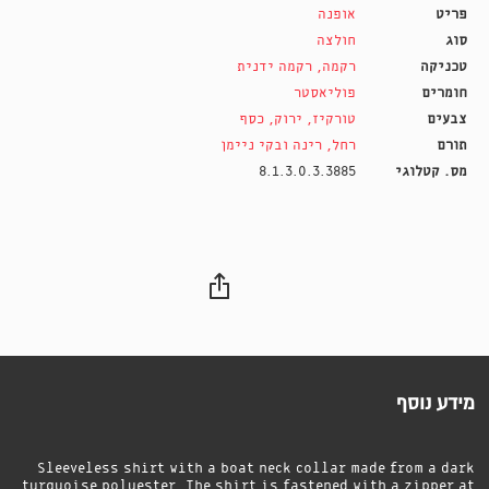
פריט
אופנה
סוג
חולצה
טכניקה
רקמה
,
רקמה ידנית
חומרים
פוליאסטר
צבעים
טורקיז
,
ירוק
,
כסף
תורם
רחל, רינה ובקי ניימן
מס. קטלוגי
8.1.3.0.3.3885
מידע נוסף
Sleeveless shirt with a boat neck collar made from a dark
turquoise polyester. The shirt is fastened with a zipper at