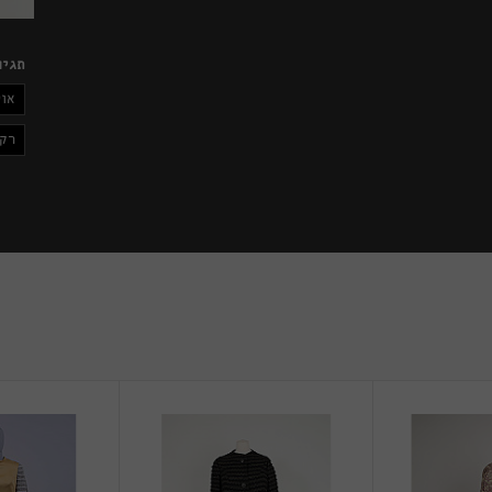
תגיו
אוס
רק