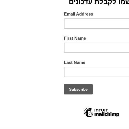
סוג
חומרי
צבעים
תורם
מס. ק