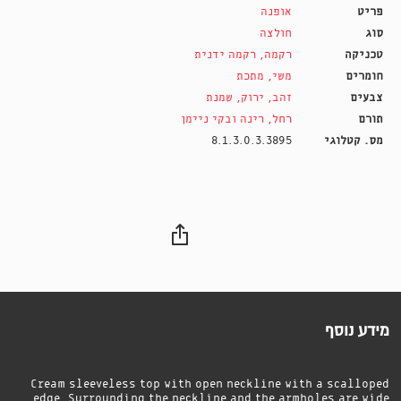
פריט
אופנה
סוג
חולצה
טכניקה
רקמה
,
רקמה ידנית
חומרים
משי
,
מתכת
צבעים
זהב
,
ירוק
,
שמנת
תורם
רחל, רינה ובקי ניימן
מס. קטלוגי
8.1.3.0.3.3895
מידע נוסף
Cream sleeveless top with open neckline with a scalloped
edge. Surrounding the neckline and the armholes are wide