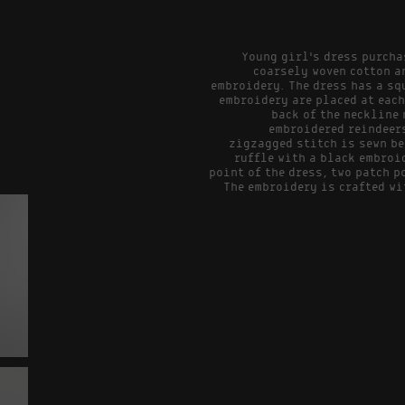
Young girl's dress purcha
coarsely woven cotton a
embroidery. The dress has a sq
embroidery are placed at each
back of the neckline 
embroidered reindeers
zigzagged stitch is sewn be
ruffle with a black embroid
point of the dress, two patch p
The embroidery is crafted wi