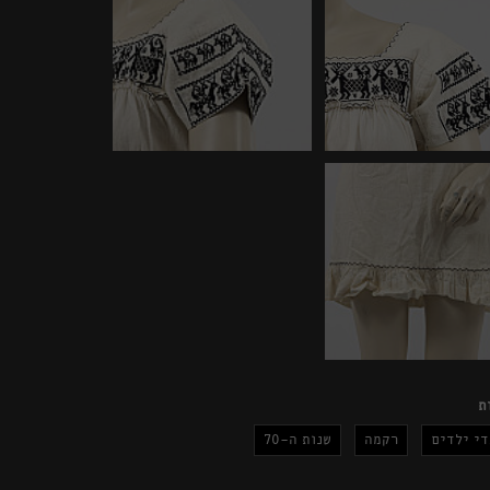
ת
י ילדים
רקמה
שנות ה-70