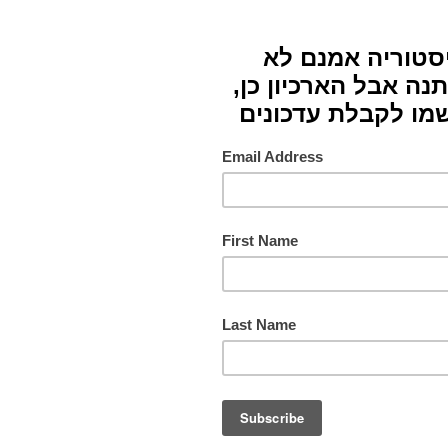
טכניק
חומרי
צבעים
תורם
מס. ק