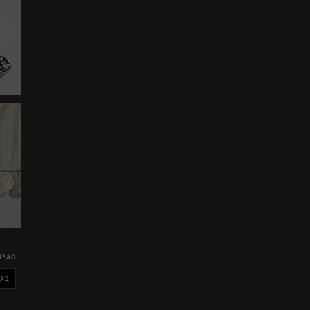
תגיו
בגד