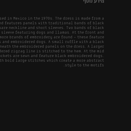
מידע נוסף
sed in Mexico in the 1970s. The dress is made from a
nd features panels with traditional bands of black
uare neckline and short sleeves. Two bands of black
 sleeve featuring dogs and llamas. At the front and
more brands of embroidery are found - these feature
 and embroidered dogs. A small ruffle with a black
neath the embroidered panels on the dress. A larger
ered zigzag line is stitched to the hem. At the mid
ockets are sewn and feature black embroidered dogs.
th bold large stitches which create a more abstract
style to the motifs.