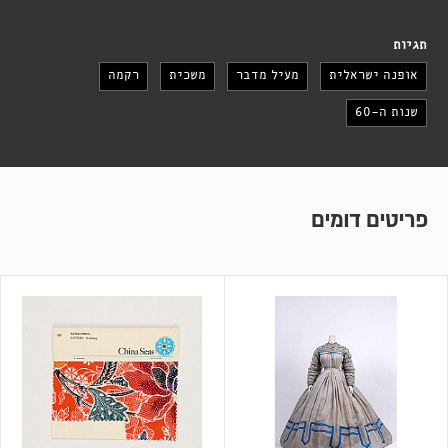
תגיות
אופנה ישראלית
מעיל מדבר
משכית
רקמה
שנות ה-60
פריטים דומים