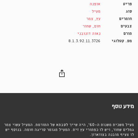
פריט
אופנה
סוג
מעיל
חומרים
עץ
,
צמר
צבעים
חום
,
שחור
תורם
נאוה דונובני
מס. קטלוגי
8.1.3.92.11.3726
מידע נוסף
מעיל משכית משנות ה-60', היה שייך לסבתא של התורמת. המעיל עשוי צמר
גמלים שחור, ויש לו כפתורי עץ זית. המעיל מגומר סריגה חומה. בנוסף יש
לו צעיף מובנה בצווארון.