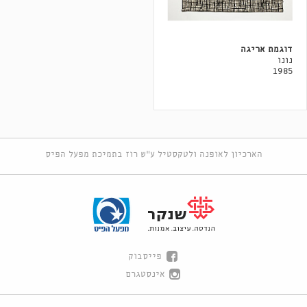
דוגמת אריגה
נונו
1985
הארכיון לאופנה ולטקסטיל ע"ש רוז בתמיכת מפעל הפיס
פייסבוק
אינסטגרם