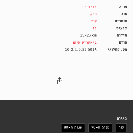
פריט
אביזרים
סוג
תיק
חומרים
עור
צבעים
בז'
מידות
15X23 cm
תורם
ביאטריס איתן
מס. קטלוגי
10.2.4.0.23.501A
תגיות
עור
שנות ה-70
שנות ה-80