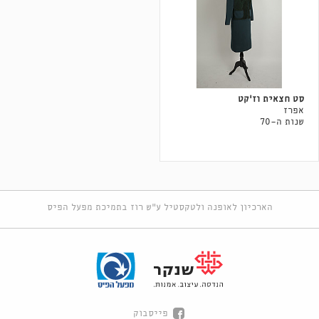
סט חצאית וז׳קט
אפרז
שנות ה-70
הארכיון לאופנה ולטקסטיל ע"ש רוז בתמיכת מפעל הפיס
פייסבוק