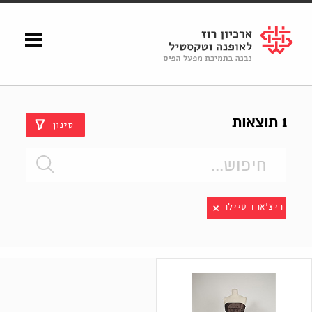
Shenkar
Logo
1 תוצאות
סינון
ריצ׳ארד טיילר