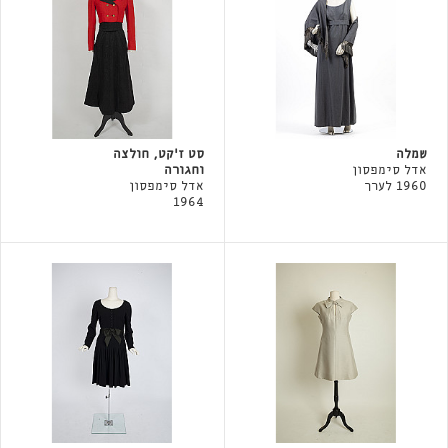
שמלה
סט ז׳קט, חולצה
אדל סימפסון
וחגורה
1960 לערך
אדל סימפסון
1964