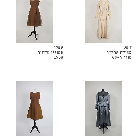
ז׳קט
שמלה
פאולין טריז'ר
פאולין טריז'ר
שנות ה-60
1958