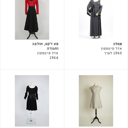
שמלה
סט ז׳קט, חולצה
אדל סימפסון
וחגורה
1960 לערך
אדל סימפסון
1964