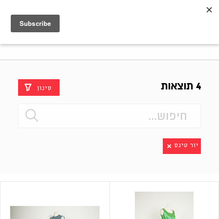
Shenkar
Logo
4 תוצאות
סינון
יור טינס