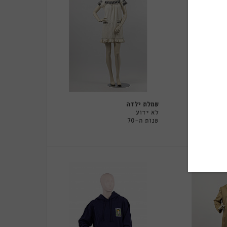
שמלת ילדה
לא ידוע
שנות ה-70