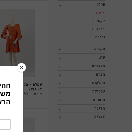
פריט
אופנה
טקסטיל
אביזרים
ניירת
תקופה
סוג
מעצבים
חברה
מחלקות
שמלת - תלבושת
לא ידוע
טכניקה
שנות ה-50
חומרים
מדינה
צבעים