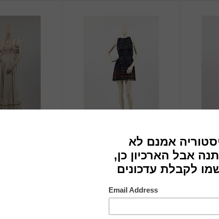
שמלה
שמלה
קאסיני
משכית
1971
שנות ה-70