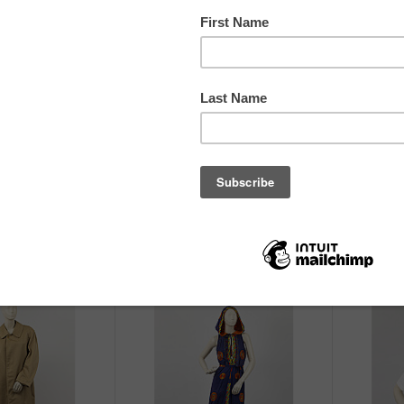
סינר עם כיס
חולצה
תפירה ביתית
לא ידוע
לא ידוע
שנות ה-70