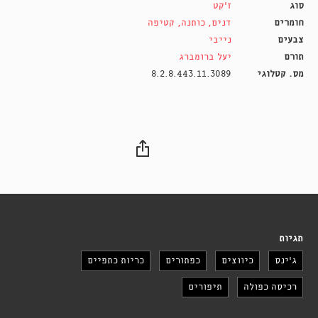
סוג
ז'קט
חומרים
דנים
,
כותנה
,
קטיפה
צבעים
נייבי
תורם
יעל ברומברג
מס. קטלוגי
8.2.8.443.11.3089
תגיות
ג'ינס
כיווצים
כפתורים
כריות כתפיים
רכיסה כפולה
תיפורים