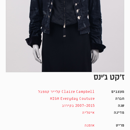
ז'קט ג'ינס
מעצבים
Claire Campbell קלייר קמפבל
חברה
HIGH Everyday Couture
שנה
2007-2015 בקירוב
מדינה
איטליה
פריט
אופנה