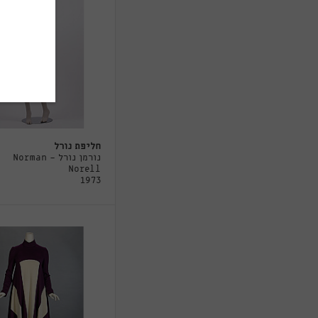
חליפת נורל
נורמן נורל - Norman
Norell
1973