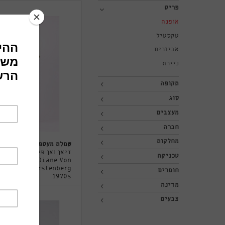
פריט
אופנה
טקסטיל
אביזרים
ניירת
תקופה
סוג
מעצבים
חברה
מחלקות
שמלת מעטפת
דיאן ואן פירסטנברג -
טכניקה
Diane Von
Furstenberg
חומרים
1970s
מדינה
צבעים