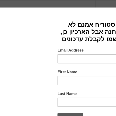
ז'קט מקוצר
שמלת נורל
טריינה נורל
נורמן נורל - 
Norell
1950
1966