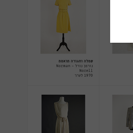
שמלה וחגורה תואמת
נורמן נורל - Norman
Norell
1970 לערך