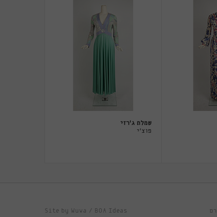
שמלת ג'רזי
פוצ'י
Site by
Wuwa
/
BOA Ideas
רם