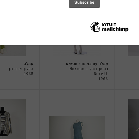
שמלה עם כפתורי תכשיט
שמלה
נורמן נורל - Norman
גדעון אוברזון
1965
Norell
1966