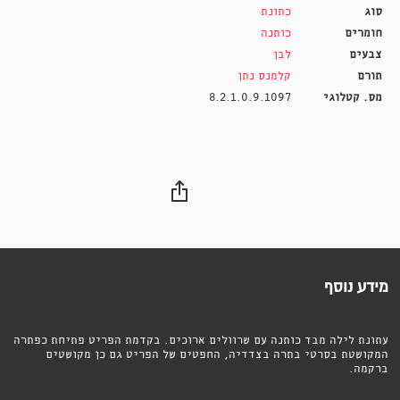
סוג
כתונת
חומרים
כותנה
צבעים
לבן
תורם
קלמנס נתן
מס. קטלוגי
8.2.1.0.9.1097
מידע נוסף
עתונת לילה מבד כותנה עם שרוולים ארוכים. בקדמת הפריט פתיחת כפתרה
המקושטת בסרטי בתרה בצדדיה, החפטים של הפריט גם כן מקושטים
ברקמה.