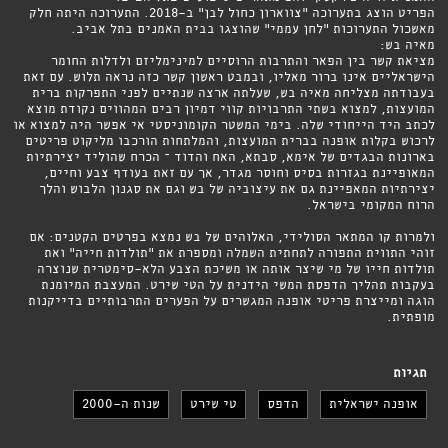
הפריט הוצג בתערוכה ״צווארון כחול לבן״ ב-2018. התערוכה היתה חלק
מאשכול התערוכות ״לחן עממי״ שהוצגו בבית האמנים בתל אביב.
מאיה בש:
מציאת קשר בין הפאר והתרבות הרוסיים למינימליזם ולדלות החומר
הישראליים אינו ברור מאליו, ובמבט ראשון קשר כזה נראה תלוש. עם זאת
בעבודתה מצליחה מאיה בש, שעלתה ארצה שנתיים לפני התפרקות ברית
המועצות, למצוא בשתי התרבויות קווי דמיון רבים המהווים נקודת מוצא
לכתב היד הייחודי שלה. בימי המשטר הקומוניסטי אי אפשר היה למצוא או
לרכוש בקלות אופנה בברית המועצות, והמלתחות הורכבו מליקוט פריטים
בארונות הבגדים של אימא, סבתא, האח והדוד – הכרח שהוליד יצירתיות
המאופיינת בגזרות בסיס וחוסר מגדר, אך עם זאת בעודף צבע וחיים,
יצירתיות המאפיינת גם את עיצוביה של בש וגם את סגנון הלבוש והלך
הרוח המקומי בישראל.
ולמרות קו המתאר הסולידי, האלוהים של בש נמצא בפרטים הקטנים: אם
זוהי התווית התפורה לתחתית השמלה ומספרת את ״תולדות חייה״ ואת
תולדות חייו של מי שיצר אותה או משיכת הצבע הלא־סימטרית שנוצרה
בעקבות תהליך הדפסת המשי הידנית על הטי שירט. המעצבת המיומנת
הוגה ומייצרת פריטי אופנה המגשרים על הפערים התרבותיים בדייקנות
מופתית.
תגיות
אופנה ישראלית
הדפס
טי שירט
שנות ה-2000