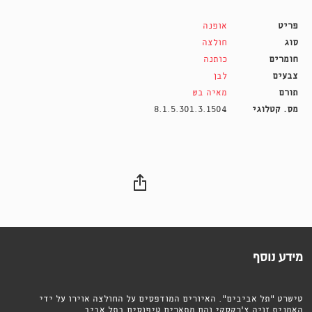
פריט
אופנה
סוג
חולצה
חומרים
כותנה
צבעים
לבן
תורם
מאיה בש
מס. קטלוגי
8.1.5.301.3.1504
מידע נוסף
טישרט ״תל אביבים״. האיורים המודפסים על החולצה אוירו על ידי
האמנית זויה צ׳רקסקי והם מתארים טיפוסים בתל אביב.