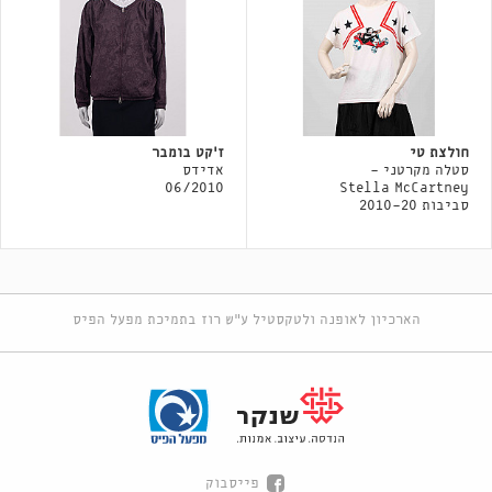
חולצת טי
ז'קט בומבר
סטלה מקרטני -
אדידס
06/2010
Stella McCartney
סביבות 2010-20
הארכיון לאופנה ולטקסטיל ע"ש רוז בתמיכת מפעל הפיס
פייסבוק