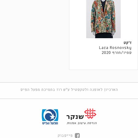
ז׳קט
Lara Rosnovsky
סתיו/חורף 2020
הארכיון לאופנה ולטקסטיל ע"ש רוז בתמיכת מפעל הפיס
פייסבוק