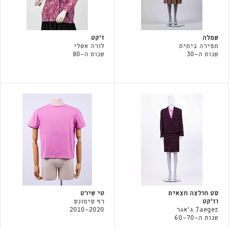
שמלה
ז'קט
תפירה ביתית
לורה אשלי
שנות ה-30
שנות ה-80
סט חולצה חצאית
טי שירט
וז׳קט
רף סימונס
Jaeger ג'אגר
2010-2020
שנות ה-60-70