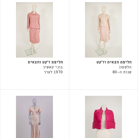
חליפת חצאית וז'קט
חליפת ז'קט וחצאית
הלסטון
בוני קאשין
שנות ה-80
1970 לערך