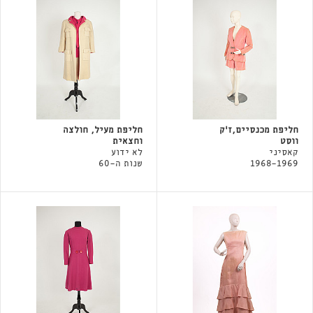
חליפת מכנסיים,ז'ק
חליפת מעיל, חולצה
ווסט
וחצאית
קאסיני
לא ידוע
1968-1969
שנות ה-60