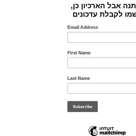
סוג
חומרי
צבעים
תורם
מס. ק