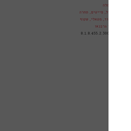
שמלה
ם
טול
,
פייטים
,
תחרה
ורוד
,
מטאלי
,
שקוף
לי גרבנאו
טלוגי
8.1.8.455.2.3000