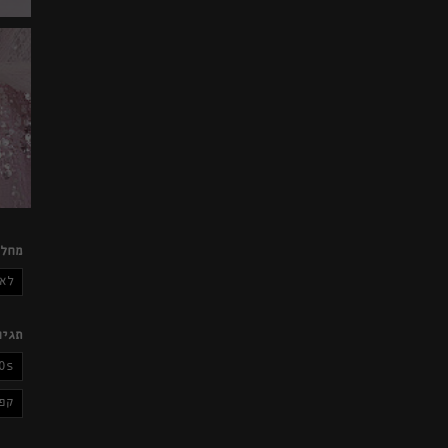
מחלק
לא 
תגיו
0s
קפ