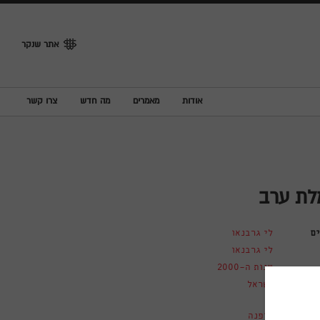
אתר שנקר
אודות
מאמרים
מה חדש
צרו קשר
ת ערב
ם
לי גרבנאו
לי גרבנאו
שנות ה-2000
ישראל
אופנה