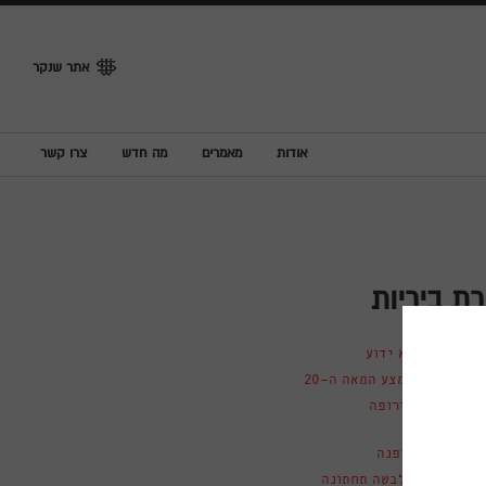
אתר שנקר
אודות
מאמרים
מה חדש
צרו קשר
רת ביריות
לא ידוע
אמצע המאה ה-20
אירופה
אופנה
הלבשה תחתונה