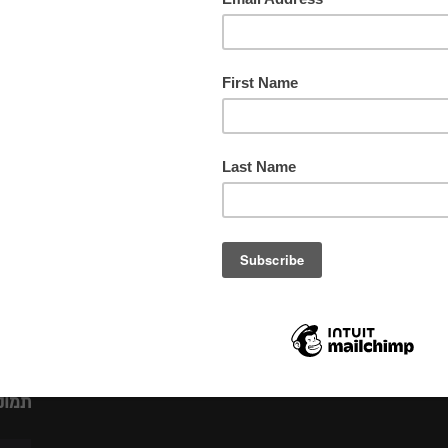
חומרי
צבעים
תורם
מס. ק
תמונ