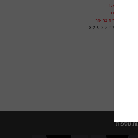
ם
סאטן
ורוד
דליה בר אור
טלוגי
8.2.6.0.9.2794
ות נוספות