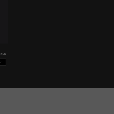
תגיו
הל