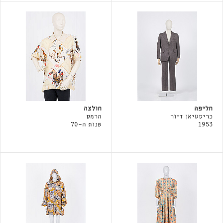
חליפה
חולצה
כריסטיאן דיור
הרמס
1953
שנות ה-70