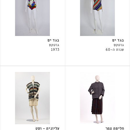
בגד ים
בגד ים
גוטקס
גוטקס
שנות ה-60
1973
חליפת צמר
עליונית - וסט