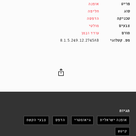
פריט
אופנה
סוג
חליפה
טכניקה
הדפסה
צבעים
מולטי
תורם
עודד ובמן
מס. קטלוגי
8.1.5.249.12.2745AB
תגיות
אופנה ישראלית
גיאומטרי
הדפס
צבעי הקשת
קיטש