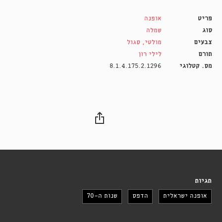
פריט
אופנה
סוג
שמלה
צבעים
מולטי
,
סגול
תורם
לילי רון
מס. קטלוגי
8.1.4.175.2.1296
תגיות
אופנה ישראלית
הדפס
שנות ה-70