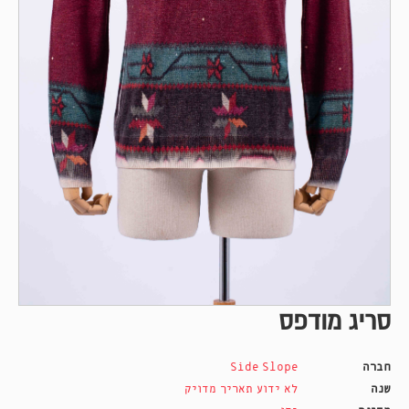
סריג מודפס
חברה
Side Slope
שנה
לא ידוע תאריך מדויק