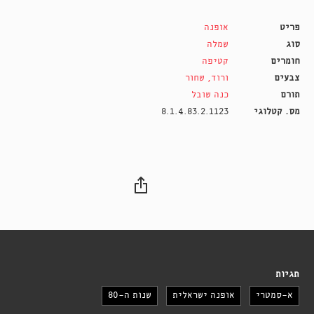
פריט
אופנה
סוג
שמלה
חומרים
קטיפה
צבעים
ורוד
,
שחור
תורם
כנה שובל
מס. קטלוגי
8.1.4.83.2.1123
תגיות
א-סמטרי
אופנה ישראלית
שנות ה-80