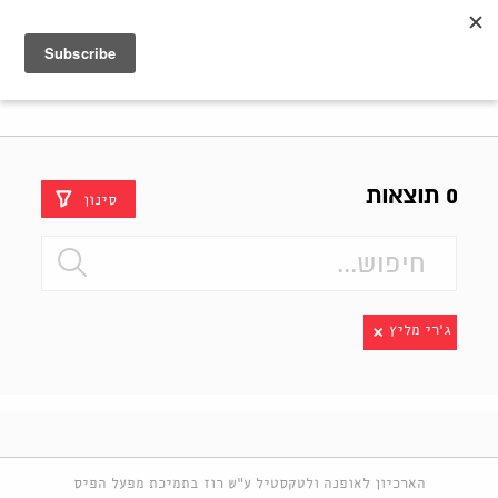
Shenkar
Logo
0 תוצאות
סינון
ג׳רי מליץ
הארכיון לאופנה ולטקסטיל ע"ש רוז בתמיכת מפעל הפיס