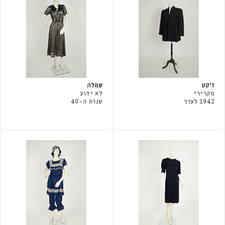
ז׳קט
שמלה
מקרירי
לא ידוע
1942 לערך
שנות ה-40