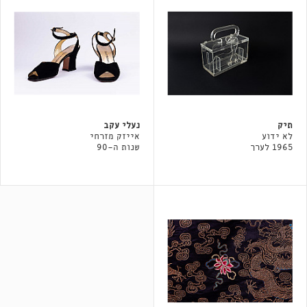
תיק
נעלי עקב
לא ידוע
אייזק מזרחי
1965 לערך
שנות ה-90