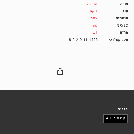
פריט
אופנה
סוג
ז'קט
חומרים
צמר
צבעים
שחור
תורם
FIT
מס. קטלוגי
8.2.2.0.11.1553
תגיות
שנות ה-40