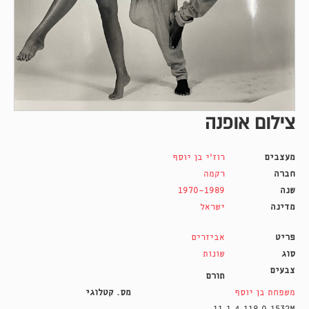
צילום אופנה
מעצבים
רוז'י בן יוסף
חברה
רקמה
שנה
1970-1989
מדינה
ישראל
פריט
אביזרים
סוג
שונות
צבעים
תורם
משפחת בן יוסף
מס. קטלוגי