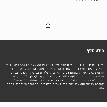
11.1.4.118.0.1532M
מידע נוסף
צילום אופנה ובוא מופיעים שתי מערכות לבוש מקולקציית הקיץ של רוז׳י
בן יוסף לשנת 1978. הדוגמנית השמאלית לבושה באובראולבעל חפיפה
קדמית בעל קשירה במותן נמוכה היוצרת צללית בלונית ומכנסי בלון,
הדוגמנית הימנית לבושה באובראול קצר שחלקו העליון יוצר חולצה
בנפחיות בלונית , שרוולים קצרים וקשר במרכז המחשוף, ישנה חדורת
קשירה במותן הטבעית ומכניים קצרים בלוניים. הדגמים מיוצרים במדי
גזה.