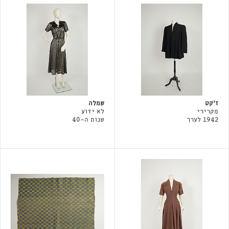
ז׳קט
שמלה
מקרירי
לא ידוע
1942 לערך
שנות ה-40