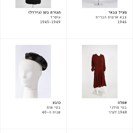
מעיל צבאי
חגורת בטן (גירדל)
צבא ארצות הברית
גוסרד
1945-1949
1946
שמלה
כובע
בטי פולני
בטי שופ
1948 לערך
שנות ה-40