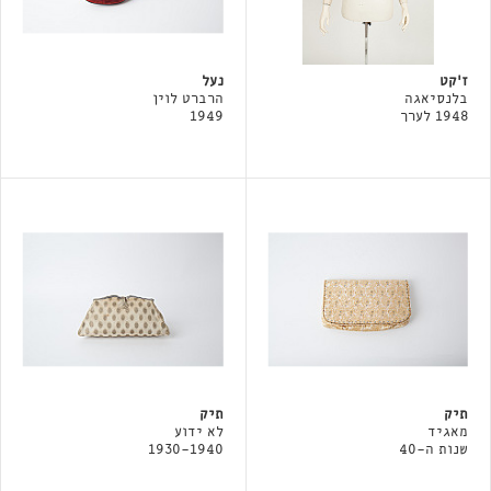
ז׳קט
נעל
בלנסיאגה
הרברט לוין
1948 לערך
1949
תיק
תיק
מאגיד
לא ידוע
שנות ה-40
1930-1940