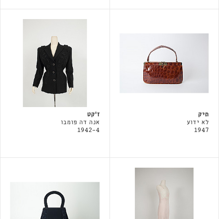
תיק
ז׳קט
לא ידוע
אנה דה פומבו
1942-4
1947