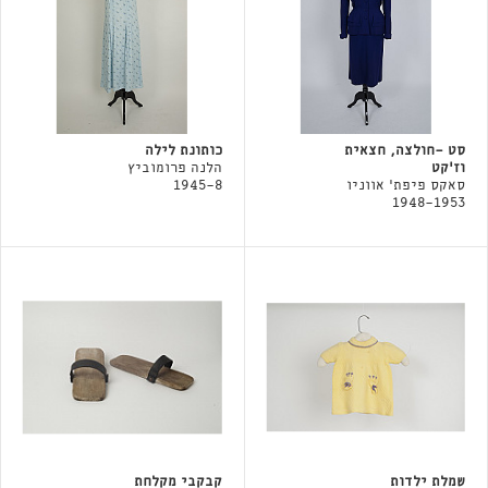
סט -חולצה, חצאית
כותונת לילה
וז'קט
הלנה פרומוביץ
סאקס פיפת' אווניו
1945-8
1948-1953
שמלת ילדות
קבקבי מקלחת