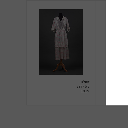
שמלה
לא ידוע
1919