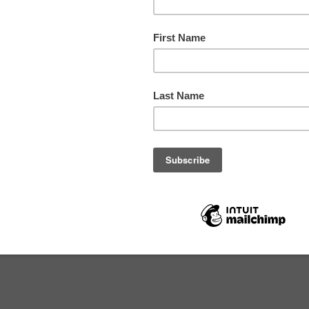
חליפת מרג'יאלה ל-H&M
חולצה
מרג'יאלה - margiela
תפירה אישית
1916-17
2012