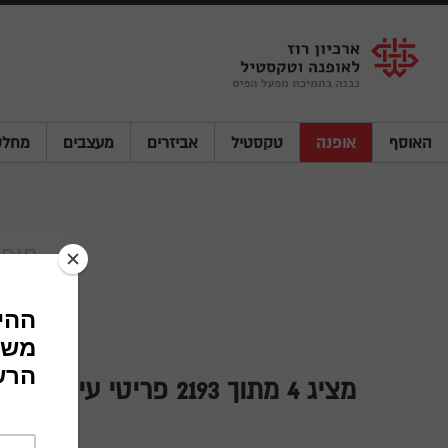
Shenkar
Logo
האוסף
אופנה
טקסטיל
אביזרים
מעצבים
מחלק
1910s
מציג
4
מתוך 2193 פריטי עיצוב