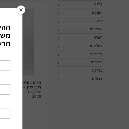
פריט
תקופה
סוג
מעצבים
חברה
מחלקות
טכניקה
חומרים
מדינה
צבעים
חליפת שלושה חלקים
רונן לוין - Ronen
Levine
2008