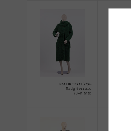
מעיל וצעיף סרוגים
 - BASSO &
Mady Gerrard
שנות ה-70