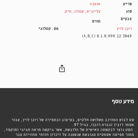
פריט
אופנה
סוג
עליונית
,
שמלה
,
תיק
צבעים
תורם
רונן לוין
מס. קטלוגי
8.1.8.999.12.3849 (A,B,C)
מידע נוסף
סט לבוש המורכב משלושה חלקים, בעיצוב ובתפירה של רונן לוין, עבור
אסתר רובין (גברת רובן), בגיל 97.
הסט נוצר לבקשתה האישית של הלובשת, אשר ביקשה מראה חגיגי ומוקפד,
מתוך תפיסה אסתטית מגובשת שנשענה על זיכרון חזותי מחוויות עבר