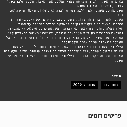
באופרה. אסתר רובין הדגישה בפני המעצב את חשיבות הצבע הלבן בסמוך
לפנים, כאלמנט מאיר וממסגר.
הסט מורכב משמלה עם חולצת דמי מחוברת (A), עליונית (B) ותיק תואם
(C).
השמלה עשויה בד שחור בדוגמת פסים לבנים דקים וקטועים, בגזרה ישרה
ורחבה. הבגד בנוי בקווים נקיים ומאפשר נפילה חופשית על הגוף.
אל השמלה מחוברת חולצת דמי לבנה, המשמשת כחלק אינטגרלי מהבגד.
לחולצה כפתורים כסופים משובצים אבנים, וצווארון מעוטר בראפלס לבן
הממסגר את הפנים. אלמנט הראפלס חוזר גם בשרוולי הדמי, הנתפרים אל
השמלה ויוצרים שכבת עומק טקסטילית.
העליונית עשויה בד רשת רקום בדוגמת פרחים בשחור ולבן, התיק עשוי
מאותו בד של השמלה, ובו משולבים פרחי בד לבנים שנתפרו אליו, העשויים
מאותו חומר של רקמת הפרחים בעליונית חיבור חומרי ורעיוני בין פריטי
הסט.
תגיות
שחור לבן
שנות ה-2000
פריטים דומים