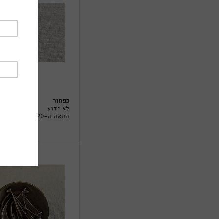
כפתור
לא ידוע
המאה ה-20