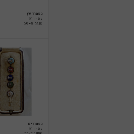
כפתור עץ
לא ידוע
שנות ה-50
כפתורים
לא ידוע
1880 לערך