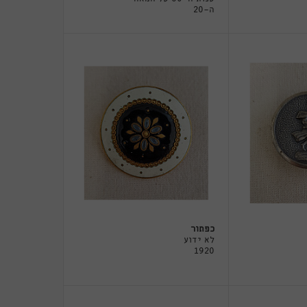
ה-20
כפתור
לא ידוע
1920