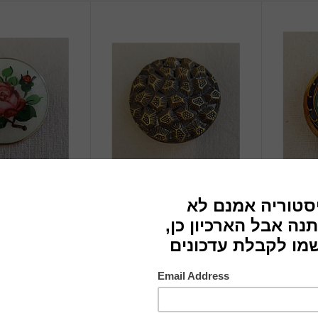
כפתור
סיכה
לא ידוע
לא ידוע
1930
1940