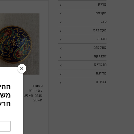
פריט
תקופה
סוג
מעצבים
חברה
מחלקות
טכניקה
חומרים
מדינה
צבעים
כפתור
לא ידוע
שנות ה-30 של המאה
ה-20